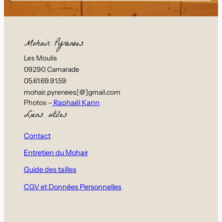
Mohair Pyrénées
Les Moulis
09290 Camarade
05.61.69.91.59
mohair.pyrenees[@]gmail.com
Photos –
Raphaël Kann
Liens utiles
Contact
Entretien du Mohair
Guide des tailles
CGV et Données Personnelles