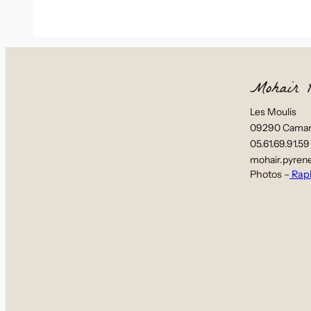
Mohair P
Les Moulis
09290 Camar
05.61.69.91.59
mohair.pyren
Photos –
Rap