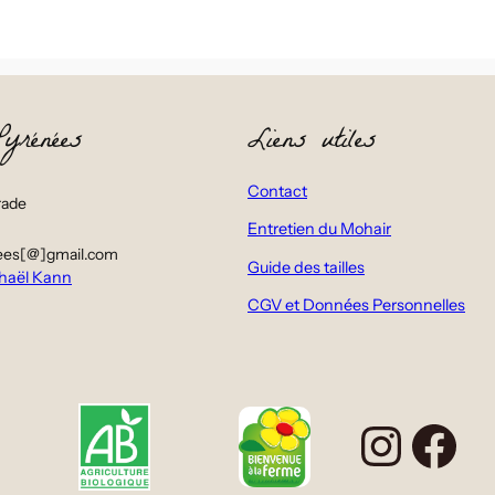
yrénées
Liens utiles
Contact
ade
Entretien du Mohair
ees[@]gmail.com
Guide des tailles
haël Kann
CGV et Données Personnelles
Insta
Fa