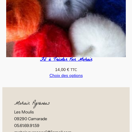
Fil à Tricoter Pur Mohair
14,00
€
TTC
Choix des options
Mohair Pyrénées
Les Moulis
09290 Camarade
05.61.69.91.59