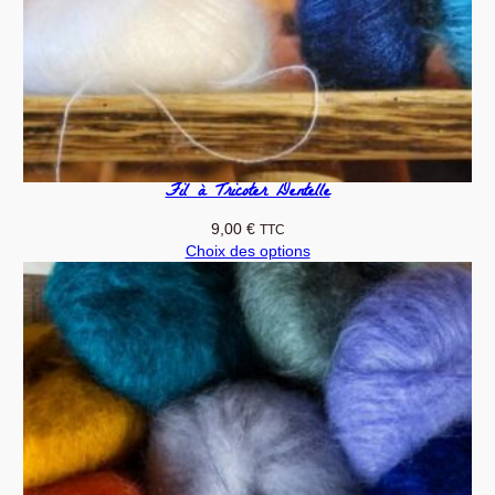
r
e
t
S
o
i
e
Fil à Tricoter Dentelle
9,00
€
TTC
Choix des options