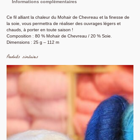
Informations complémentaires
i
t
é
Ce fil alliant la chaleur du Mohair de Chevreau et la finesse de
d
la soie, vous permettra de réaliser des ouvrages légers et
e
chauds, à porter en toute saison !
F
Composition : 80 % Mohair de Chevreau / 20 % Soie.
i
Dimensions : 25 g – 112 m
l
à
Produits similaires
T
r
i
c
o
t
e
r
M
o
h
a
i