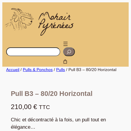
Aller
au
contenu
R
e
c
h
e
r
Accueil
/
Pulls & Ponchos
/
Pulls
/ Pull B3 – 80/20 Horizontal
c
h
e
r
Pull B3 – 80/20 Horizontal
210,00
€
TTC
Chic et décontracté à la fois, un pull tout en
élégance…