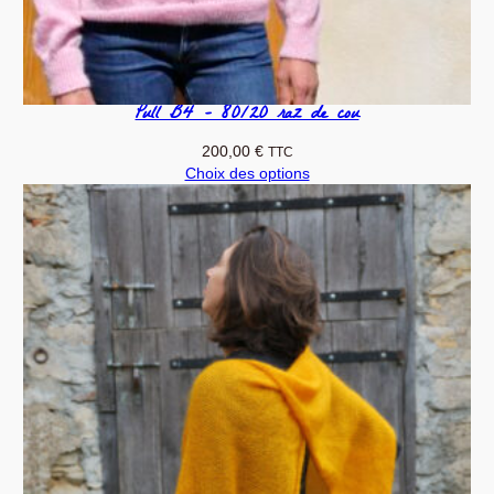
Pull B4 – 80/20 raz de cou
200,00
€
TTC
Choix des options