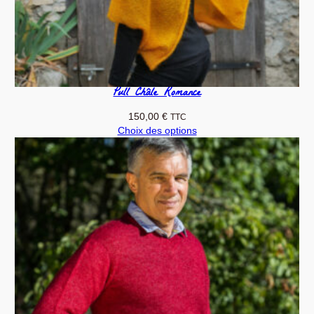
Pull Châle Romance
150,00
€
TTC
Choix des options