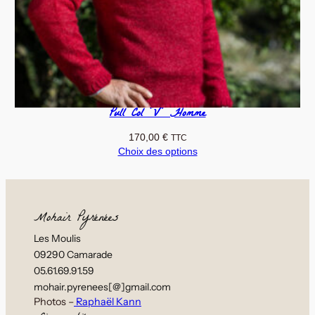
Pull Col “V” Homme
170,00
€
TTC
Choix des options
Mohair Pyrénées
Les Moulis
09290 Camarade
05.61.69.91.59
mohair.pyrenees[@]gmail.com
Photos –
Raphaël Kann