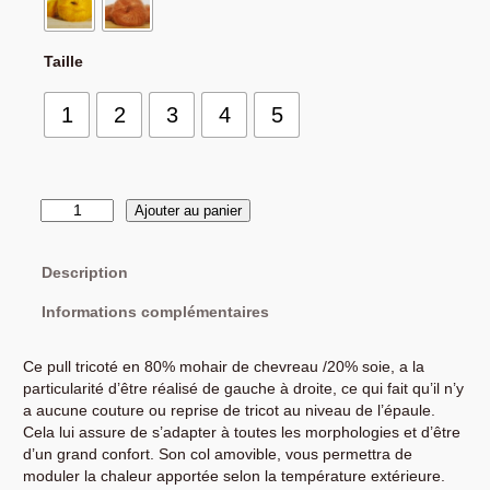
Taille
1
2
3
4
5
q
Ajouter au panier
u
a
Description
n
t
Informations complémentaires
i
t
é
Ce pull tricoté en 80% mohair de chevreau /20% soie, a la
d
particularité d’être réalisé de gauche à droite, ce qui fait qu’il n’y
e
a aucune couture ou reprise de tricot au niveau de l’épaule.
P
Cela lui assure de s’adapter à toutes les morphologies et d’être
u
d’un grand confort. Son col amovible, vous permettra de
l
moduler la chaleur apportée selon la température extérieure.